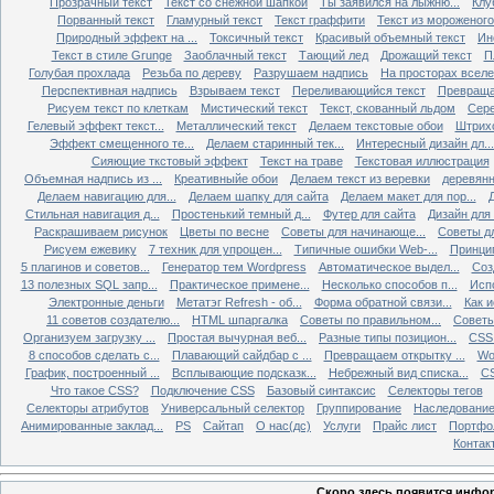
Прозрачный текст
Текст со снежной шапкой
Ты заявился на лыжню...
Клу
Порванный текст
Гламурный текст
Текст граффити
Текст из мороженого
Природный эффект на ...
Токсичный текст
Красивый объемный текст
Ин
Текст в стиле Grunge
Заоблачный текст
Тающий лед
Дрожащий текст
П
Голубая прохлада
Резьба по дереву
Разрушаем надпись
На просторах всел
Перспективная надпись
Взрываем текст
Переливающийся текст
Превращае
Рисуем текст по клеткам
Мистический текст
Текст, скованный льдом
Сере
Гелевый эффект текст...
Металлический текст
Делаем текстовые обои
Штрихо
Эффект смещенного те...
Делаем старинный тек...
Интересный дизайн дл...
Сияющие ткстовый эффект
Текст на траве
Текстовая иллюстрация
Объемная надпись из ...
Креативныйе обои
Делаем текст из веревки
деревянн
Делаем навигацию для...
Делаем шапку для сайта
Делаем макет для пор...
Д
Стильная навигация д...
Простенький темный д...
Футер для сайта
Дизайн для
Раскрашиваем рисунок
Цветы по весне
Советы для начинающе...
Советы д
Рисуем ежевику
7 техник для упрощен...
Типичные ошибки Web-...
Принци
5 плагинов и советов...
Генератор тем Wordpress
Автоматическое выдел...
Соз
13 полезных SQL запр...
Практическое примене...
Несколько способов п...
Исп
Электронные деньги
Метатэг Refresh - об...
Форма обратной связи...
Как и
11 советов создателю...
HTML шпаргалка
Советы по правильном...
Советы
Организуем загрузку ...
Простая вычурная веб...
Разные типы позицион...
CSS 
8 способов сделать с...
Плавающий сайдбар с ...
Превращаем открытку ...
Wo
График, построенный ...
Всплывающие подсказк...
Небрежный вид списка...
CS
Что такое CSS?
Подключение CSS
Базовый синтаксис
Селекторы тегов
Селекторы атрибутов
Универсальный селектор
Группирование
Наследовани
Анимированные заклад...
PS
Сайтап
О нас(дс)
Услуги
Прайс лист
Портфо
Контак
Скоро здесь появится инфор