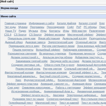
[
Мой сайт
]
Форма входа
Меню сайта
Главная страница
Информация о сайте
Каталог файлов
Каталог статей
Блог
Чит-коды
Мувики
Программы
Прохождениев
Софт
PsP
PC обзоры
Прис
Наше TV
Радио
Музыка
Игры
Контакты
Игры
Web-мастер
Развлечения
CS1.6
CS Source
CS Source
Эффект мозаики
Мистический эффект
Эффект
Пришельцы среди нам
Яркая абстракция
Дьявольский взгляд
Разрушитель
Дымный образ
Дымовая завеса
Энергетический шар
Огненный цветок
Фанта
Превращаем лето в зиму
Рисуем светящиеся линии
Зона военных действий
Пишем портреты
Волшебный эффект
Наблюдаем извержение...
Создае
Разноцветное свечение
Во мрачных сумерках
Раздвоение личности
Создае
Делаем скоростоной п...
Апельсин внутри яблока
Добавляем текстуру о...
Завариваем горячий кофе
Звездное небо на спине
Делаем постер из св
Создание световых эф...
Обои в стиле Рок-н-ролл
Акварельный фотоэфф
Реалистичный огонь
Рисуем светом
Стильный световой эф...
Загадо
Фантастический коллаж
Фантастическая иллюзия
Световой эффект с эк...
Тен
Креативный акварельн...
Быстрый способ созда...
Создание реалистично...
А
Хаос
Фуиуристический эффе...
Космическая фантазия
Меланхолична
Эффект жидкого пластика
Анимация: самолет ск...
Анимация фона
Сверкающ
Снег идет
Оживляем новогоднюю ...
Работа с глиттерами
Эффект мерцания
Исчезновение изображ...
Анимированный флаг в...
Динамичная анимация
Эффект печати на стр...
Аватарка
Электронные цифровые...
Ани
Размажем текст по чашке
Солнечно-радужный текст
Все стильное-прост
Гелеобразный текст
Магический текст
Текст из камней
Текст из глыбы льда