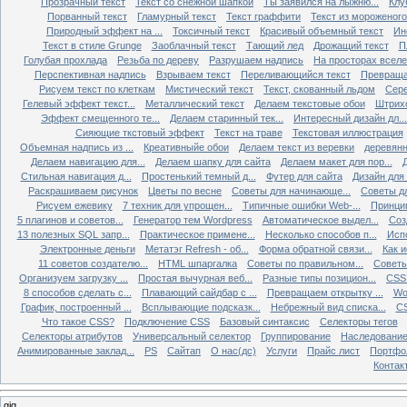
Прозрачный текст
Текст со снежной шапкой
Ты заявился на лыжню...
Клу
Порванный текст
Гламурный текст
Текст граффити
Текст из мороженого
Природный эффект на ...
Токсичный текст
Красивый объемный текст
Ин
Текст в стиле Grunge
Заоблачный текст
Тающий лед
Дрожащий текст
П
Голубая прохлада
Резьба по дереву
Разрушаем надпись
На просторах всел
Перспективная надпись
Взрываем текст
Переливающийся текст
Превращае
Рисуем текст по клеткам
Мистический текст
Текст, скованный льдом
Сере
Гелевый эффект текст...
Металлический текст
Делаем текстовые обои
Штрихо
Эффект смещенного те...
Делаем старинный тек...
Интересный дизайн дл...
Сияющие ткстовый эффект
Текст на траве
Текстовая иллюстрация
Объемная надпись из ...
Креативныйе обои
Делаем текст из веревки
деревянн
Делаем навигацию для...
Делаем шапку для сайта
Делаем макет для пор...
Д
Стильная навигация д...
Простенький темный д...
Футер для сайта
Дизайн для
Раскрашиваем рисунок
Цветы по весне
Советы для начинающе...
Советы д
Рисуем ежевику
7 техник для упрощен...
Типичные ошибки Web-...
Принци
5 плагинов и советов...
Генератор тем Wordpress
Автоматическое выдел...
Соз
13 полезных SQL запр...
Практическое примене...
Несколько способов п...
Исп
Электронные деньги
Метатэг Refresh - об...
Форма обратной связи...
Как и
11 советов создателю...
HTML шпаргалка
Советы по правильном...
Советы
Организуем загрузку ...
Простая вычурная веб...
Разные типы позицион...
CSS 
8 способов сделать с...
Плавающий сайдбар с ...
Превращаем открытку ...
Wo
График, построенный ...
Всплывающие подсказк...
Небрежный вид списка...
CS
Что такое CSS?
Подключение CSS
Базовый синтаксис
Селекторы тегов
Селекторы атрибутов
Универсальный селектор
Группирование
Наследовани
Анимированные заклад...
PS
Сайтап
О нас(дс)
Услуги
Прайс лист
Портфо
Контак
gjg