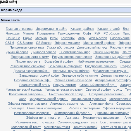
[
Мой сайт
]
Форма входа
Меню сайта
Главная страница
Информация о сайте
Каталог файлов
Каталог статей
Блог
Чит-коды
Мувики
Программы
Прохождениев
Софт
PsP
PC обзоры
Прис
Наше TV
Радио
Музыка
Игры
Контакты
Игры
Web-мастер
Развлечения
CS1.6
CS Source
CS Source
Эффект мозаики
Мистический эффект
Эффект
Пришельцы среди нам
Яркая абстракция
Дьявольский взгляд
Разрушитель
Дымный образ
Дымовая завеса
Энергетический шар
Огненный цветок
Фанта
Превращаем лето в зиму
Рисуем светящиеся линии
Зона военных действий
Пишем портреты
Волшебный эффект
Наблюдаем извержение...
Создае
Разноцветное свечение
Во мрачных сумерках
Раздвоение личности
Создае
Делаем скоростоной п...
Апельсин внутри яблока
Добавляем текстуру о...
Завариваем горячий кофе
Звездное небо на спине
Делаем постер из св
Создание световых эф...
Обои в стиле Рок-н-ролл
Акварельный фотоэфф
Реалистичный огонь
Рисуем светом
Стильный световой эф...
Загадо
Фантастический коллаж
Фантастическая иллюзия
Световой эффект с эк...
Тен
Креативный акварельн...
Быстрый способ созда...
Создание реалистично...
А
Хаос
Фуиуристический эффе...
Космическая фантазия
Меланхолична
Эффект жидкого пластика
Анимация: самолет ск...
Анимация фона
Сверкающ
Снег идет
Оживляем новогоднюю ...
Работа с глиттерами
Эффект мерцания
Исчезновение изображ...
Анимированный флаг в...
Динамичная анимация
Эффект печати на стр...
Аватарка
Электронные цифровые...
Ани
Размажем текст по чашке
Солнечно-радужный текст
Все стильное-прост
Гелеобразный текст
Магический текст
Текст из камней
Текст из глыбы льда