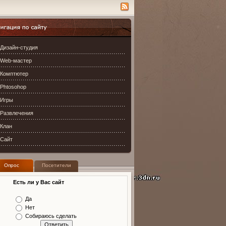
ация по сайту
Дизайн-студия
Web-мастер
Комптютер
Phtosohop
Игры
Развлечения
Клан
Сайт
Опрос
Посетители
Есть ли у Вас сайт
Да
Нет
Собираюсь сделать