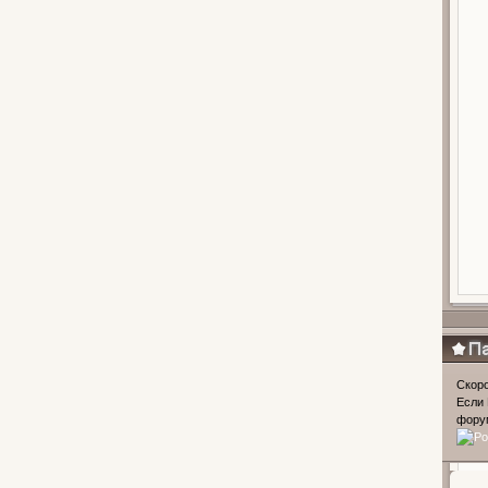
Популя
Скоро
Если 
форум