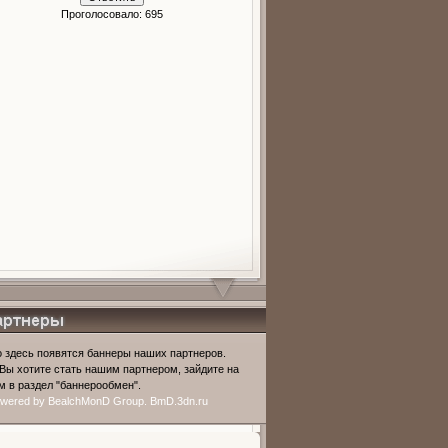
Проголосовало: 695
рное
 здесь появятся баннеры наших партнеров.
Вы хотите стать нашим партнером, зайдите на
 в раздел "баннерообмен".