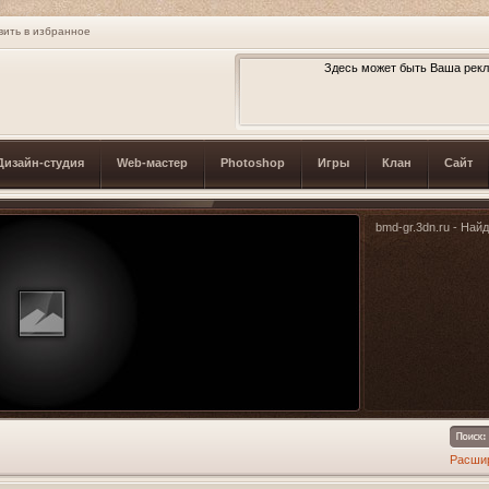
вить в избранное
Здесь может быть Ваша рекл
Дизайн-студия
Web-мастер
Photoshop
Игры
Клан
Сайт
bmd-gr.3dn.ru - Най
Расши