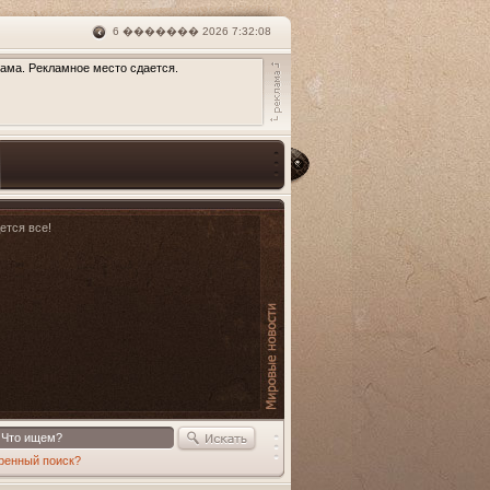
6 ������� 2026 7:32:08
ама. Рекламное место сдается.
дется все!
ренный поиск?