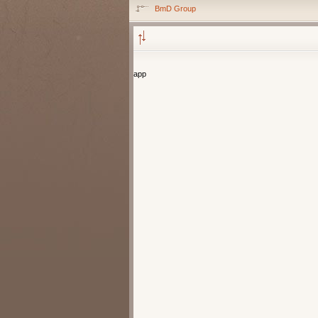
BmD Grоup
арр