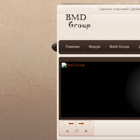
Сделать стартовой
|
Доба
Главная
Форум
BmD Group