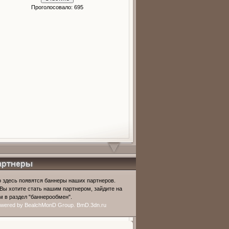
Проголосовало: 695
рное
 здесь появятся баннеры наших партнеров.
Вы хотите стать нашим партнером, зайдите на
 в раздел "баннерообмен".