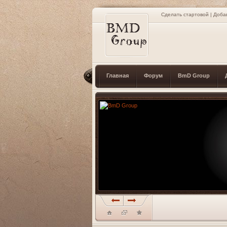
Сделать стартовой
|
Доба
Главная
Форум
BmD Group