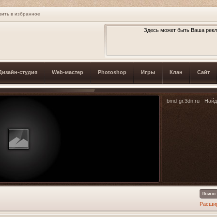
вить в избранное
Здесь может быть Ваша рекл
Дизайн-студия
Web-мастер
Photoshop
Игры
Клан
Сайт
bmd-gr.3dn.ru - Най
Расши