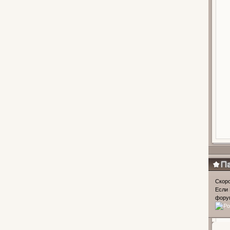
Популя
Скоро
Если 
форум