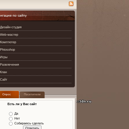
ация по сайту
Дизайн-студия
Web-мастер
Комптютер
Phtosohop
Игры
Развлечения
Клан
Сайт
Опрос
Посетители
Есть ли у Вас сайт
Да
Нет
Собираюсь сделать