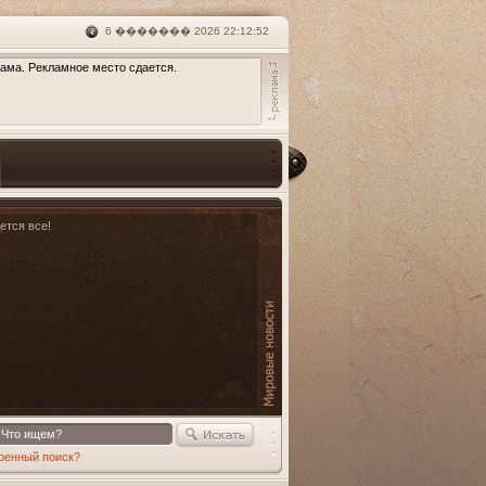
6 ������� 2026 22:12:52
ама. Рекламное место сдается.
дется все!
ренный поиск?