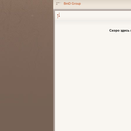
BmD Grоup
Скоро здесь 