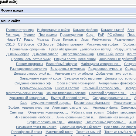
[
Мой сайт
]
Форма входа
Меню сайта
Главная страница
Информация о сайте
Каталог файлов
Каталог статей
Блог
Чит-коды
Мувики
Программы
Прохождениев
Софт
PsP
PC обзоры
Прис
Наше TV
Радио
Музыка
Игры
Контакты
Игры
Web-мастер
Развлечения
CS1.6
CS Source
CS Source
Эффект мозаики
Мистический эффект
Эффект
Пришельцы среди нам
Яркая абстракция
Дьявольский взгляд
Разрушитель
Дымный образ
Дымовая завеса
Энергетический шар
Огненный цветок
Фанта
Превращаем лето в зиму
Рисуем светящиеся линии
Зона военных действий
Пишем портреты
Волшебный эффект
Наблюдаем извержение...
Создае
Разноцветное свечение
Во мрачных сумерках
Раздвоение личности
Создае
Делаем скоростоной п...
Апельсин внутри яблока
Добавляем текстуру о...
Завариваем горячий кофе
Звездное небо на спине
Делаем постер из св
Создание световых эф...
Обои в стиле Рок-н-ролл
Акварельный фотоэфф
Реалистичный огонь
Рисуем светом
Стильный световой эф...
Загадо
Фантастический коллаж
Фантастическая иллюзия
Световой эффект с эк...
Тен
Креативный акварельн...
Быстрый способ созда...
Создание реалистично...
А
Хаос
Фуиуристический эффе...
Космическая фантазия
Меланхолична
Эффект жидкого пластика
Анимация: самолет ск...
Анимация фона
Сверкающ
Снег идет
Оживляем новогоднюю ...
Работа с глиттерами
Эффект мерцания
Исчезновение изображ...
Анимированный флаг в...
Динамичная анимация
Эффект печати на стр...
Аватарка
Электронные цифровые...
Ани
Размажем текст по чашке
Солнечно-радужный текст
Все стильное-прост
Гелеобразный текст
Магический текст
Текст из камней
Текст из глыбы льда