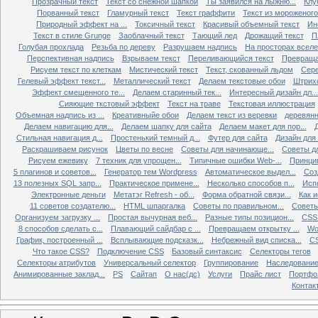
Прозрачный текст
Текст со снежной шапкой
Ты заявился на лыжню...
Клу
Порванный текст
Гламурный текст
Текст граффити
Текст из мороженого
Природный эффект на ...
Токсичный текст
Красивый объемный текст
Ин
Текст в стиле Grunge
Заоблачный текст
Тающий лед
Дрожащий текст
П
Голубая прохлада
Резьба по дереву
Разрушаем надпись
На просторах всел
Перспективная надпись
Взрываем текст
Переливающийся текст
Превращае
Рисуем текст по клеткам
Мистический текст
Текст, скованный льдом
Сере
Гелевый эффект текст...
Металлический текст
Делаем текстовые обои
Штрихо
Эффект смещенного те...
Делаем старинный тек...
Интересный дизайн дл...
Сияющие ткстовый эффект
Текст на траве
Текстовая иллюстрация
Объемная надпись из ...
Креативныйе обои
Делаем текст из веревки
деревянн
Делаем навигацию для...
Делаем шапку для сайта
Делаем макет для пор...
Д
Стильная навигация д...
Простенький темный д...
Футер для сайта
Дизайн для
Раскрашиваем рисунок
Цветы по весне
Советы для начинающе...
Советы д
Рисуем ежевику
7 техник для упрощен...
Типичные ошибки Web-...
Принци
5 плагинов и советов...
Генератор тем Wordpress
Автоматическое выдел...
Соз
13 полезных SQL запр...
Практическое примене...
Несколько способов п...
Исп
Электронные деньги
Метатэг Refresh - об...
Форма обратной связи...
Как и
11 советов создателю...
HTML шпаргалка
Советы по правильном...
Советы
Организуем загрузку ...
Простая вычурная веб...
Разные типы позицион...
CSS 
8 способов сделать с...
Плавающий сайдбар с ...
Превращаем открытку ...
Wo
График, построенный ...
Всплывающие подсказк...
Небрежный вид списка...
CS
Что такое CSS?
Подключение CSS
Базовый синтаксис
Селекторы тегов
Селекторы атрибутов
Универсальный селектор
Группирование
Наследовани
Анимированные заклад...
PS
Сайтап
О нас(дс)
Услуги
Прайс лист
Портфо
Контак