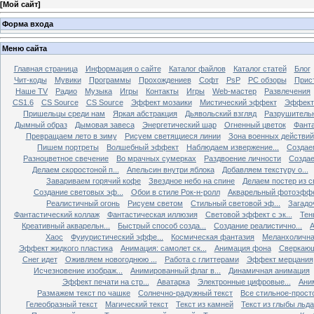
[
Мой сайт
]
Форма входа
Меню сайта
Главная страница
Информация о сайте
Каталог файлов
Каталог статей
Блог
Чит-коды
Мувики
Программы
Прохождениев
Софт
PsP
PC обзоры
Прис
Наше TV
Радио
Музыка
Игры
Контакты
Игры
Web-мастер
Развлечения
CS1.6
CS Source
CS Source
Эффект мозаики
Мистический эффект
Эффект
Пришельцы среди нам
Яркая абстракция
Дьявольский взгляд
Разрушитель
Дымный образ
Дымовая завеса
Энергетический шар
Огненный цветок
Фанта
Превращаем лето в зиму
Рисуем светящиеся линии
Зона военных действий
Пишем портреты
Волшебный эффект
Наблюдаем извержение...
Создае
Разноцветное свечение
Во мрачных сумерках
Раздвоение личности
Создае
Делаем скоростоной п...
Апельсин внутри яблока
Добавляем текстуру о...
Завариваем горячий кофе
Звездное небо на спине
Делаем постер из св
Создание световых эф...
Обои в стиле Рок-н-ролл
Акварельный фотоэфф
Реалистичный огонь
Рисуем светом
Стильный световой эф...
Загадо
Фантастический коллаж
Фантастическая иллюзия
Световой эффект с эк...
Тен
Креативный акварельн...
Быстрый способ созда...
Создание реалистично...
А
Хаос
Фуиуристический эффе...
Космическая фантазия
Меланхолична
Эффект жидкого пластика
Анимация: самолет ск...
Анимация фона
Сверкающ
Снег идет
Оживляем новогоднюю ...
Работа с глиттерами
Эффект мерцания
Исчезновение изображ...
Анимированный флаг в...
Динамичная анимация
Эффект печати на стр...
Аватарка
Электронные цифровые...
Ани
Размажем текст по чашке
Солнечно-радужный текст
Все стильное-прост
Гелеобразный текст
Магический текст
Текст из камней
Текст из глыбы льда