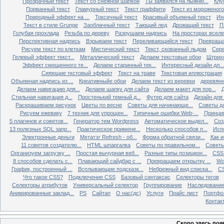
Прозрачный текст
Текст со снежной шапкой
Ты заявился на лыжню...
Клу
Порванный текст
Гламурный текст
Текст граффити
Текст из мороженого
Природный эффект на ...
Токсичный текст
Красивый объемный текст
Ин
Текст в стиле Grunge
Заоблачный текст
Тающий лед
Дрожащий текст
П
Голубая прохлада
Резьба по дереву
Разрушаем надпись
На просторах всел
Перспективная надпись
Взрываем текст
Переливающийся текст
Превращае
Рисуем текст по клеткам
Мистический текст
Текст, скованный льдом
Сере
Гелевый эффект текст...
Металлический текст
Делаем текстовые обои
Штрихо
Эффект смещенного те...
Делаем старинный тек...
Интересный дизайн дл...
Сияющие ткстовый эффект
Текст на траве
Текстовая иллюстрация
Объемная надпись из ...
Креативныйе обои
Делаем текст из веревки
деревянн
Делаем навигацию для...
Делаем шапку для сайта
Делаем макет для пор...
Д
Стильная навигация д...
Простенький темный д...
Футер для сайта
Дизайн для
Раскрашиваем рисунок
Цветы по весне
Советы для начинающе...
Советы д
Рисуем ежевику
7 техник для упрощен...
Типичные ошибки Web-...
Принци
5 плагинов и советов...
Генератор тем Wordpress
Автоматическое выдел...
Соз
13 полезных SQL запр...
Практическое примене...
Несколько способов п...
Исп
Электронные деньги
Метатэг Refresh - об...
Форма обратной связи...
Как и
11 советов создателю...
HTML шпаргалка
Советы по правильном...
Советы
Организуем загрузку ...
Простая вычурная веб...
Разные типы позицион...
CSS 
8 способов сделать с...
Плавающий сайдбар с ...
Превращаем открытку ...
Wo
График, построенный ...
Всплывающие подсказк...
Небрежный вид списка...
CS
Что такое CSS?
Подключение CSS
Базовый синтаксис
Селекторы тегов
Селекторы атрибутов
Универсальный селектор
Группирование
Наследовани
Анимированные заклад...
PS
Сайтап
О нас(дс)
Услуги
Прайс лист
Портфо
Контак
Скоро здесь поя