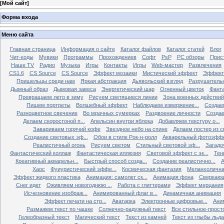
[
Мой сайт
]
Форма входа
Меню сайта
Главная страница
Информация о сайте
Каталог файлов
Каталог статей
Блог
Чит-коды
Мувики
Программы
Прохождениев
Софт
PsP
PC обзоры
Прис
Наше TV
Радио
Музыка
Игры
Контакты
Игры
Web-мастер
Развлечения
CS1.6
CS Source
CS Source
Эффект мозаики
Мистический эффект
Эффект
Пришельцы среди нам
Яркая абстракция
Дьявольский взгляд
Разрушитель
Дымный образ
Дымовая завеса
Энергетический шар
Огненный цветок
Фанта
Превращаем лето в зиму
Рисуем светящиеся линии
Зона военных действий
Пишем портреты
Волшебный эффект
Наблюдаем извержение...
Создае
Разноцветное свечение
Во мрачных сумерках
Раздвоение личности
Создае
Делаем скоростоной п...
Апельсин внутри яблока
Добавляем текстуру о...
Завариваем горячий кофе
Звездное небо на спине
Делаем постер из св
Создание световых эф...
Обои в стиле Рок-н-ролл
Акварельный фотоэфф
Реалистичный огонь
Рисуем светом
Стильный световой эф...
Загадо
Фантастический коллаж
Фантастическая иллюзия
Световой эффект с эк...
Тен
Креативный акварельн...
Быстрый способ созда...
Создание реалистично...
А
Хаос
Фуиуристический эффе...
Космическая фантазия
Меланхолична
Эффект жидкого пластика
Анимация: самолет ск...
Анимация фона
Сверкающ
Снег идет
Оживляем новогоднюю ...
Работа с глиттерами
Эффект мерцания
Исчезновение изображ...
Анимированный флаг в...
Динамичная анимация
Эффект печати на стр...
Аватарка
Электронные цифровые...
Ани
Размажем текст по чашке
Солнечно-радужный текст
Все стильное-прост
Гелеобразный текст
Магический текст
Текст из камней
Текст из глыбы льда