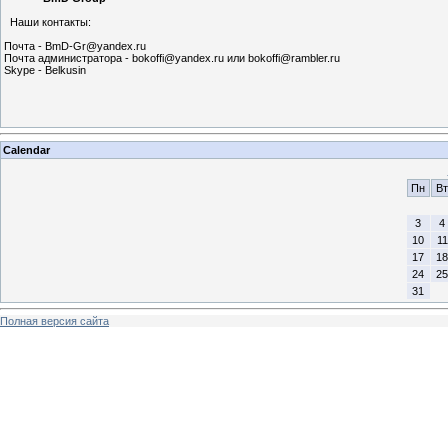
Наши контакты:
Почта - BmD-Gr@yandex.ru
Почта администратора - bokoffi@yandex.ru или bokoffi@rambler.ru
Skype - Belkusin
Calendar
Пн
Вт
3
4
10
11
17
18
24
25
31
Полная версия сайта