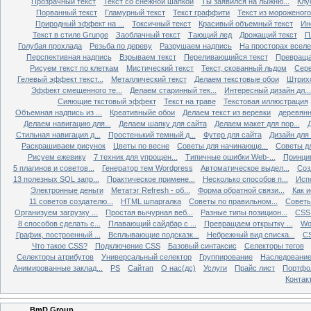
Прозрачный текст
Текст со снежной шапкой
Ты заявился на лыжню...
Клу
Порванный текст
Гламурный текст
Текст граффити
Текст из мороженого
Природный эффект на ...
Токсичный текст
Красивый объемный текст
Ин
Текст в стиле Grunge
Заоблачный текст
Тающий лед
Дрожащий текст
П
Голубая прохлада
Резьба по дереву
Разрушаем надпись
На просторах всел
Перспективная надпись
Взрываем текст
Переливающийся текст
Превращае
Рисуем текст по клеткам
Мистический текст
Текст, скованный льдом
Сере
Гелевый эффект текст...
Металлический текст
Делаем текстовые обои
Штрихо
Эффект смещенного те...
Делаем старинный тек...
Интересный дизайн дл...
Сияющие ткстовый эффект
Текст на траве
Текстовая иллюстрация
Объемная надпись из ...
Креативныйе обои
Делаем текст из веревки
деревянн
Делаем навигацию для...
Делаем шапку для сайта
Делаем макет для пор...
Д
Стильная навигация д...
Простенький темный д...
Футер для сайта
Дизайн для
Раскрашиваем рисунок
Цветы по весне
Советы для начинающе...
Советы д
Рисуем ежевику
7 техник для упрощен...
Типичные ошибки Web-...
Принци
5 плагинов и советов...
Генератор тем Wordpress
Автоматическое выдел...
Соз
13 полезных SQL запр...
Практическое примене...
Несколько способов п...
Исп
Электронные деньги
Метатэг Refresh - об...
Форма обратной связи...
Как и
11 советов создателю...
HTML шпаргалка
Советы по правильном...
Советы
Организуем загрузку ...
Простая вычурная веб...
Разные типы позицион...
CSS 
8 способов сделать с...
Плавающий сайдбар с ...
Превращаем открытку ...
Wo
График, построенный ...
Всплывающие подсказк...
Небрежный вид списка...
CS
Что такое CSS?
Подключение CSS
Базовый синтаксис
Селекторы тегов
Селекторы атрибутов
Универсальный селектор
Группирование
Наследовани
Анимированные заклад...
PS
Сайтап
О нас(дс)
Услуги
Прайс лист
Портфо
Контак
BmD Group