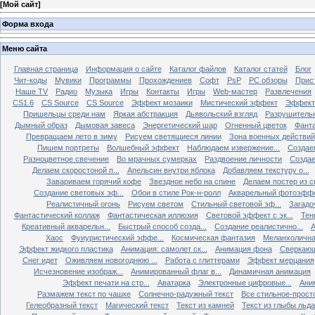
[
Мой сайт
]
Форма входа
Меню сайта
Главная страница
Информация о сайте
Каталог файлов
Каталог статей
Блог
Чит-коды
Мувики
Программы
Прохождениев
Софт
PsP
PC обзоры
Прис
Наше TV
Радио
Музыка
Игры
Контакты
Игры
Web-мастер
Развлечения
CS1.6
CS Source
CS Source
Эффект мозаики
Мистический эффект
Эффект
Пришельцы среди нам
Яркая абстракция
Дьявольский взгляд
Разрушитель
Дымный образ
Дымовая завеса
Энергетический шар
Огненный цветок
Фанта
Превращаем лето в зиму
Рисуем светящиеся линии
Зона военных действий
Пишем портреты
Волшебный эффект
Наблюдаем извержение...
Создае
Разноцветное свечение
Во мрачных сумерках
Раздвоение личности
Создае
Делаем скоростоной п...
Апельсин внутри яблока
Добавляем текстуру о...
Завариваем горячий кофе
Звездное небо на спине
Делаем постер из св
Создание световых эф...
Обои в стиле Рок-н-ролл
Акварельный фотоэфф
Реалистичный огонь
Рисуем светом
Стильный световой эф...
Загадо
Фантастический коллаж
Фантастическая иллюзия
Световой эффект с эк...
Тен
Креативный акварельн...
Быстрый способ созда...
Создание реалистично...
А
Хаос
Фуиуристический эффе...
Космическая фантазия
Меланхолична
Эффект жидкого пластика
Анимация: самолет ск...
Анимация фона
Сверкающ
Снег идет
Оживляем новогоднюю ...
Работа с глиттерами
Эффект мерцания
Исчезновение изображ...
Анимированный флаг в...
Динамичная анимация
Эффект печати на стр...
Аватарка
Электронные цифровые...
Ани
Размажем текст по чашке
Солнечно-радужный текст
Все стильное-прост
Гелеобразный текст
Магический текст
Текст из камней
Текст из глыбы льда