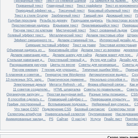
Прозрачный текст
Текст со снежной шапкой
Ты заявился на лыжню...
Клу
Порванный текст
Гламурный текст
Текст граффити
Текст из мороженого
Природный эффект на ...
Токсичный текст
Красивый объемный текст
Ин
Текст в стиле Grunge
Заоблачный текст
Тающий лед
Дрожащий текст
П
Голубая прохлада
Резьба по дереву
Разрушаем надпись
На просторах всел
Перспективная надпись
Взрываем текст
Переливающийся текст
Превращае
Рисуем текст по клеткам
Мистический текст
Текст, скованный льдом
Сере
Гелевый эффект текст...
Металлический текст
Делаем текстовые обои
Штрихо
Эффект смещенного те...
Делаем старинный тек...
Интересный дизайн дл...
Сияющие ткстовый эффект
Текст на траве
Текстовая иллюстрация
Объемная надпись из ...
Креативныйе обои
Делаем текст из веревки
деревянн
Делаем навигацию для...
Делаем шапку для сайта
Делаем макет для пор...
Д
Стильная навигация д...
Простенький темный д...
Футер для сайта
Дизайн для
Раскрашиваем рисунок
Цветы по весне
Советы для начинающе...
Советы д
Рисуем ежевику
7 техник для упрощен...
Типичные ошибки Web-...
Принци
5 плагинов и советов...
Генератор тем Wordpress
Автоматическое выдел...
Соз
13 полезных SQL запр...
Практическое примене...
Несколько способов п...
Исп
Электронные деньги
Метатэг Refresh - об...
Форма обратной связи...
Как и
11 советов создателю...
HTML шпаргалка
Советы по правильном...
Советы
Организуем загрузку ...
Простая вычурная веб...
Разные типы позицион...
CSS 
8 способов сделать с...
Плавающий сайдбар с ...
Превращаем открытку ...
Wo
График, построенный ...
Всплывающие подсказк...
Небрежный вид списка...
CS
Что такое CSS?
Подключение CSS
Базовый синтаксис
Селекторы тегов
Селекторы атрибутов
Универсальный селектор
Группирование
Наследовани
Анимированные заклад...
PS
Сайтап
О нас(дс)
Услуги
Прайс лист
Портфо
Контак
Скоро здесь появ